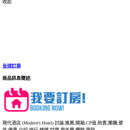
收起
全球訂房
商品訊息簡述
:
現代酒店 (Modern's Hotel) 討論,推薦,開箱,CP值,熱賣,團購,便
宜,優惠,介紹,排行,精選,特價,周年慶,體驗,限時