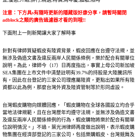
注意：下方具s有隨時更新的隱藏版好康分享，請暫時關閉
adblock之類的廣告過濾器才看的到哦!!
下面附上一則新聞讓大家了解時事
針對有律師質疑蝦皮有陸資背景，蝦皮回應在台遵守法規，並
無涉及偽造文書及違反兩岸人民關係條例，樂於配合有關單位
說明。為此，律師今（17）日再度指出，事實上母公司新加坡
SEA集團在上市文件中清楚註明有39.7%的持股是大陸騰訊所
有，因此在台登記的三家公司理應屬陸資，更點出如果所有陸
資都以此為例，那麼台灣外資及陸資管制等於形同虛設。
台灣蝦皮購物向媒體回應，「蝦皮購物在全球各國設立均合乎
當地法律規範，且在台灣歷年均遵守法規，並無涉及偽造文書
及違反兩岸人民關係條例的行為，蝦皮購物將樂於配合有關單
位說明情況。」不過，葉光洲律師再度做出說明，表示蝦皮購
物集團在經濟部登記的三家公司，包括樂購蝦皮、台灣競舞及