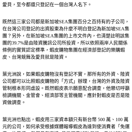
愛貝，至今都還只登記在一個台灣人名下。
既然這三家公司都是新加坡SEA集團百分之百持有的子公司，
在台灣公司登記的出資股東為什麼不明白登記為新加坡SEA集
團？另外，在新加坡SEA集團的上市文件內，也清楚註明該集
團的39.7%是由陸資騰訊公司所投資，所以依照兩岸人民關係
條例的實質認定標準，蝦皮購物集團在經濟部登記的樂購蝦
皮、台灣競舞及愛貝就是陸資。
葉光洲說，如果蝦皮購物沒有登記不實，那所有的外資、陸資
公司都可以比照蝦皮購物的「方式」辦理，台灣的外資及陸資
管制根本形同虛設。既然蝦皮表示願意配合調查，他懇切呼籲
檢調機關、金管會、經濟部等主管機關，應針對蝦皮是否是陸
資做調查。
葉光洲也點出，蝦皮用三家資本額只有新台幣 500 萬、100 萬
元的公司，如何承受根據媒體報導蝦皮為達到使消費者「免運