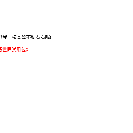
 如果也跟我一樣喜歡不妨看看喔!
語世界試用包》