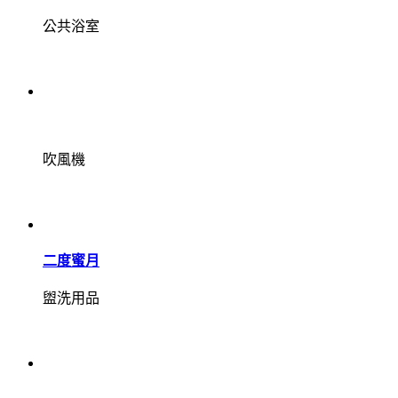
公共浴室
吹風機
二度蜜月
盥洗用品