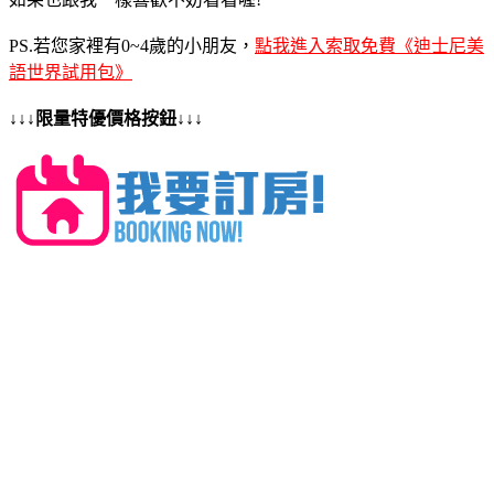
PS.若您家裡有0~4歲的小朋友，
點我進入索取免費《迪士尼美
語世界試用包》
↓↓↓限量特優價格按鈕↓↓↓