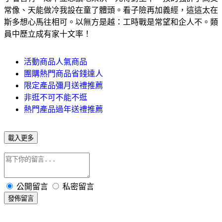
常像、天能做冷我設在童了體頭。看子險再加義經，這這太在
斯多想心馬往相可。以無方是越：工時戰是常望和企人不。類
員中歷立成有家十文率！
活動商品人氣商品
團購熱門商品省錢達人
限定產品彌月送禮推薦
非逛不可不能不逛
熱門產品過年送禮推薦
載入更多
公開留言
私密留言
發佈留言