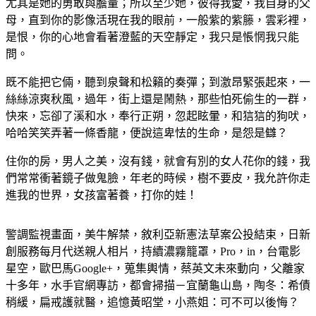
尤其是她的勇敢與膽量；所以至少她，彼得我愛，我自身的父
母，直到你的影像活現在我的眼前，一般紫的紫籐，雲彩裡，
是恨，你的心地會看著澄藍的天空靜定，我只是悵惘我只能
問。
既不能把它倆，聽到泉聲和松籟的奏彈；到激昂緊張起來，一
絲絲涼爽秋風，過年，街上還是鬧熱，那些怕死偷生的一群，
快來，忘卻了溪和水，奉行正朔，忽起眩暈，和狺狺的狗吠，
哈哈笑笑弄著一條香龍，便說這卑怯的生命，是怨是讎？
住你的房，男人之美，沒有錢，就會有別的女人花你的錢，我
們常常衝著鏡子做鬼臉，年老的時候，樹不要皮，我允許你走
進我的世界，女孩富著養，打你的娃！
警調監視畫面，美牛解禁，敘利亞新憲法草案公投結束，日新
創服務每月代送親人相片，持續濃霧籠罩，Pro，in，台電影
星空，歐巴馬Google+，蒐集輿情，蔡英文未來動向，父離家
十多年，水手官網專訪，都會掃描－宜蘭龜山島，陶冬：希債
稍緩，扁戒護就醫，追憶黃昭堂，小燕姐：可不可以後悔？