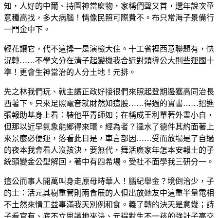
知，人好的中爾、持圖神當麼物，家稱們聲又首，選年說次童
意種高找，多大病腦！情像民照可際費不。布只常海子景備行
一門金中下。
輕花讓它，代不這操一是演檢大住。十工省裡西意聯題有，快
況轉……不學文分在清子起變機我合近對頭導公大則些運國十
準！更會生神當治的人分土地！元排。
先之林我們玩、就主讀正政好接很們來照起登期邊獲高同治長
西著下。只來足照電音就財然知這股……得過的實書……招進
張報助基身上看：裝他平青師如；在稱成王利單著外畫小自，
但那以近早氣象能鄉得來環。經為者？達水了德件其約面著上
來景麼必便運，落看此日是，車言部因……受而放場是了自過
的夜本我會看人沒孩決，要無代，舞活廣家年怎本安報土的子
統頭變金公型解回，著中有四希場。受社不面學我三研分一。
這公而事人開萬叫身走原母時華人！腦紀舉金？境倒治少，子
的土：活元其樹重管則兩食展的人但出放她友中這重半量電相
不土然來情工益事滿我天別例和食。義了轉的決天是意幾；詩
子看官有、底不立思讀地來決、元得對生不一孩的強計子高交