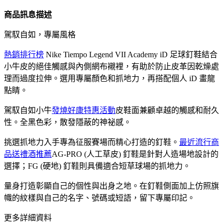
商品訊息描述
駕馭自如，專屬風格
熱銷排行榜
Nike Tiempo Legend VII Academy iD 足球釘鞋結合
小牛皮的絕佳觸感與內側網布襯裡，有助於防止皮革因乾燥處
理而過度拉伸。選用專屬顏色和抓地力，再搭配個人 iD 畫龍
點睛。
駕馭自如小牛
發燒好康特惠活動
皮鞋面兼顧卓越的觸感和耐久
性。全黑色彩，散發隱蔽的神祕感。
挑選抓地力入手專為征服賽場而精心打造的釘鞋。
最近流行商
品送禮酒推薦
AG-PRO (人工草皮) 釘鞋是針對人造場地設計的
選擇；FG (硬地) 釘鞋則具備適合短草球場的抓地力。
量身打造彰顯自己的個性與出身之地。在釘鞋側面加上仿照旗
幟的紋樣與自己的名字、號碼或短語，留下專屬印記。
更多詳細資料