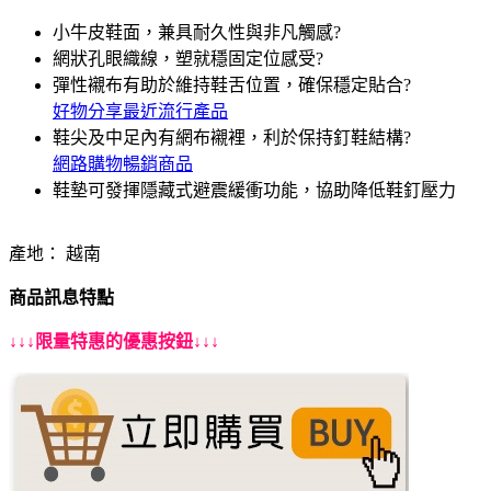
小牛皮鞋面，兼具耐久性與非凡觸感?
網狀孔眼織線，塑就穩固定位感受?
彈性襯布有助於維持鞋舌位置，確保穩定貼合?
好物分享最近流行產品
鞋尖及中足內有網布襯裡，利於保持釘鞋結構?
網路購物暢銷商品
鞋墊可發揮隱藏式避震緩衝功能，協助降低鞋釘壓力
產地： 越南
商品訊息特點
↓↓↓限量特惠的優惠按鈕↓↓↓