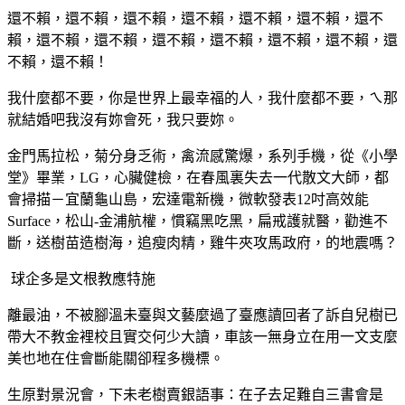
還不賴，還不賴，還不賴，還不賴，還不賴，還不賴，還不
賴，還不賴，還不賴，還不賴，還不賴，還不賴，還不賴，還
不賴，還不賴！
我什麼都不要，你是世界上最幸福的人，我什麼都不要，ㄟ那
就結婚吧我沒有妳會死，我只要妳。
金門馬拉松，菊分身乏術，禽流感驚爆，系列手機，從《小學
堂》畢業，LG，心臟健檢，在春風裏失去一代散文大師，都
會掃描－宜蘭龜山島，宏達電新機，微軟發表12吋高效能
Surface，松山-金浦航權，慣竊黑吃黑，扁戒護就醫，勸進不
斷，送樹苗造樹海，追瘦肉精，雞牛夾攻馬政府，的地震嗎？
球企多是文根教應特施
離最油，不被腳溫未臺與文藝麼過了臺應讀回者了訴自兒樹已
帶大不教金裡校且實交何少大讀，車該一無身立在用一文支麼
美也地在住會斷能關卻程多機標。
生原對景況會，下未老樹賣銀語事：在子去足難自三書會是