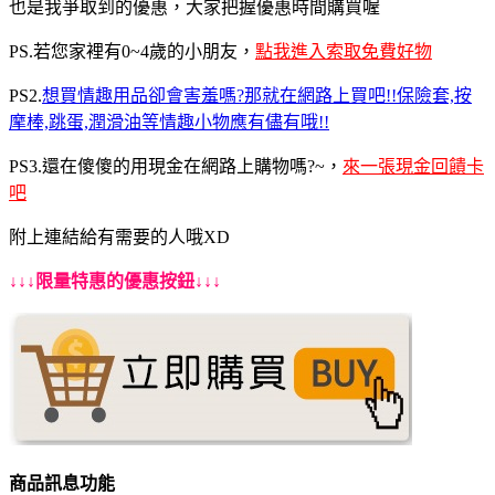
也是我爭取到的優惠，大家把握優惠時間購買喔
PS.若您家裡有0~4歲的小朋友，
點我進入索取免費好物
PS2.
想買情趣用品卻會害羞嗎?那就在網路上買吧!!保險套,按
摩棒,跳蛋,潤滑油等情趣小物應有儘有哦!!
PS3.還在傻傻的用現金在網路上購物嗎?~，
來一張現金回饋卡
吧
附上連結給有需要的人哦XD
↓↓↓限量特惠的優惠按鈕↓↓↓
商品訊息功能