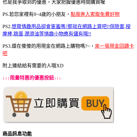
也是我爭取到的優惠，大家把握優惠時間購買喔
PS.若您家裡有0~4歲的小朋友，
點我進入索取免費好物
PS2.
想買情趣用品卻會害羞嗎?那就在網路上買吧!!保險套,按
摩棒,跳蛋,潤滑油等情趣小物應有儘有哦!!
PS3.還在傻傻的用現金在網路上購物嗎?~，
來一張現金回饋卡
吧
附上連結給有需要的人哦XD
↓↓↓限量特惠的優惠按鈕↓↓↓
商品訊息功能