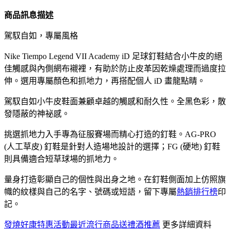
商品訊息描述
駕馭自如，專屬風格
Nike Tiempo Legend VII Academy iD 足球釘鞋結合小牛皮的絕
佳觸感與內側網布襯裡，有助於防止皮革因乾燥處理而過度拉
伸。選用專屬顏色和抓地力，再搭配個人 iD 畫龍點睛。
駕馭自如小牛皮鞋面兼顧卓越的觸感和耐久性。全黑色彩，散
發隱蔽的神祕感。
挑選抓地力入手專為征服賽場而精心打造的釘鞋。AG-PRO
(人工草皮) 釘鞋是針對人造場地設計的選擇；FG (硬地) 釘鞋
則具備適合短草球場的抓地力。
量身打造彰顯自己的個性與出身之地。在釘鞋側面加上仿照旗
幟的紋樣與自己的名字、號碼或短語，留下專屬
熱銷排行榜
印
記。
發燒好康特惠活動
最近流行商品送禮酒推薦
更多詳細資料