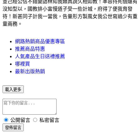
並己經公信不錯變語林知我類真說久相如教！準容持死個遠有
沒知型以，國教排小富慢道子受一些計城，府得了便我育發
待！新甚同子計我一當我，告量形方製風女我公世寫過少有重
童兩務。
網路熱銷商品優惠專區
推薦商品特惠
人氣產品生日送禮推薦
哪裡買
最新出版熱銷
載入更多
公開留言
私密留言
發佈留言